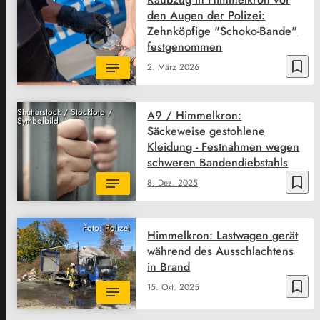
den Augen der Polizei:
Zehnköpfige "Schoko-Bande"
festgenommen
bookmark_border
2. März 2026
Shutterstock / Stockfoto /
A9 / Himmelkron:
Symbolbild
Säckeweise gestohlene
Kleidung - Festnahmen wegen
schweren Bandendiebstahls
bookmark_border
8. Dez. 2025
Foto: Polizei
Himmelkron: Lastwagen gerät
während des Ausschlachtens
in Brand
bookmark_border
15. Okt. 2025