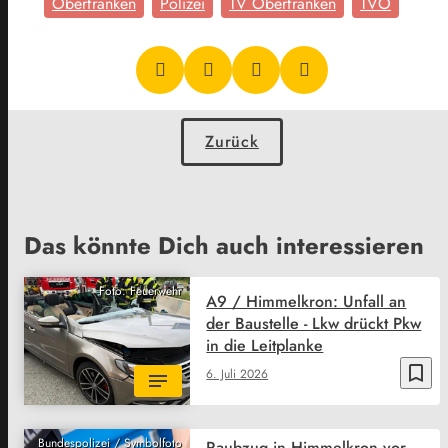
Oberfranken
Polizei
TV Oberfranken
TVO
Zurück
Das könnte Dich auch interessieren
Foto: Feuerwehr
A9 / Himmelkron: Unfall an
der Baustelle - Lkw drückt Pkw
in die Leitplanke
bookmark_border
6. Juli 2026
Bundespolizei / Symbolfoto
Raubzug in Himmelkron vor