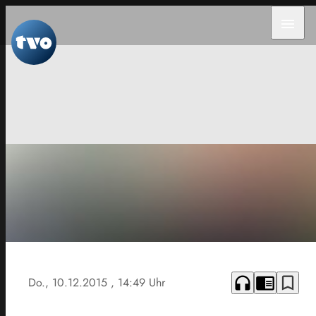
menu
headphones
chrome_reader_mode
bookmark_border
Do., 10.12.2015
, 14:49 Uhr