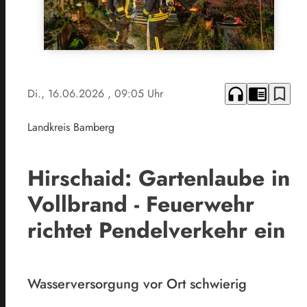
headphones
chrome_reader_mode
bookmark_border
Di., 16.06.2026
, 09:05 Uhr
Landkreis Bamberg
Hirschaid: Gartenlaube in
Vollbrand - Feuerwehr
richtet Pendelverkehr ein
Wasserversorgung vor Ort schwierig