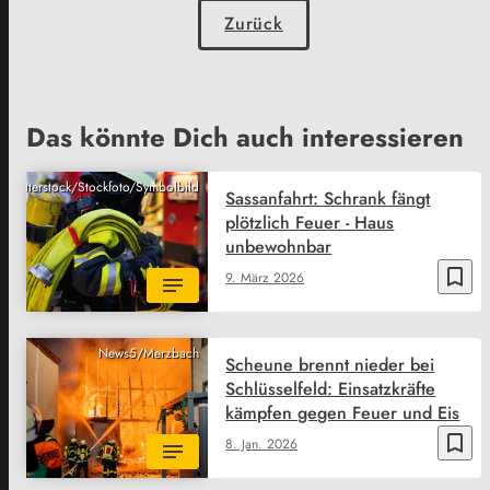
Zurück
Das könnte Dich auch interessieren
Shutterstock/Stockfoto/Symbolbild
Sassanfahrt: Schrank fängt
plötzlich Feuer - Haus
unbewohnbar
bookmark_border
9. März 2026
News5/Merzbach
Scheune brennt nieder bei
Schlüsselfeld: Einsatzkräfte
kämpfen gegen Feuer und Eis
bookmark_border
8. Jan. 2026