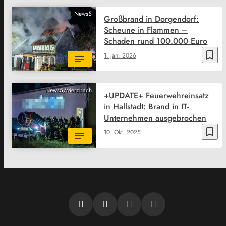
News5
Großbrand in Dorgendorf:
Scheune in Flammen –
Schaden rund 100.000 Euro
bookmark_border
1. Jan. 2026
News5/Merzbach
+UPDATE+ Feuerwehreinsatz
in Hallstadt: Brand in IT-
Unternehmen ausgebrochen
bookmark_border
10. Okt. 2025