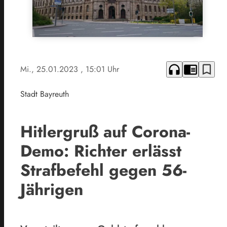
headphones
chrome_reader_mode
bookmark_border
Mi., 25.01.2023
, 15:01 Uhr
Stadt Bayreuth
Hitlergruß auf Corona-
Demo: Richter erlässt
Strafbefehl gegen 56-
Jährigen