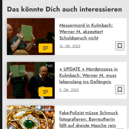
Das könnte Dich auch interessieren
Messermord in Kulmbach:
Werner M. akzeptiert
Schuldspruch nicht
bookmark_border
16. Okt. 2025
TVO
+ UPDATE + Mordprozess in
Kulmbach: Werner M. muss
lebenslang ins Gefängnis
bookmark_border
8. Okt. 2025
Shutterstock/Stockfoto/Symbolbild
Fake-Polizist müsse Schmuck
fotografieren: Bayreutherin
fällt auf dreiste Masche rein