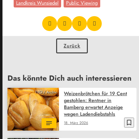
Landkreis Wunsiedel
Public Viewing
Zurück
Das könnte Dich auch interessieren
TVO / Archiv
Weizenbrötchen für 19 Cent
gestohlen: Rentner in
Bamberg erwartet Anzeige
wegen Ladendiebstahls
bookmark_border
18. März 2026