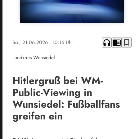
headphones
chrome_reader_mode
bookmark_border
So., 21.06.2026
, 10:16 Uhr
Landkreis Wunsiedel
Hitlergruß bei WM-
Public-Viewing in
Wunsiedel: Fußballfans
greifen ein