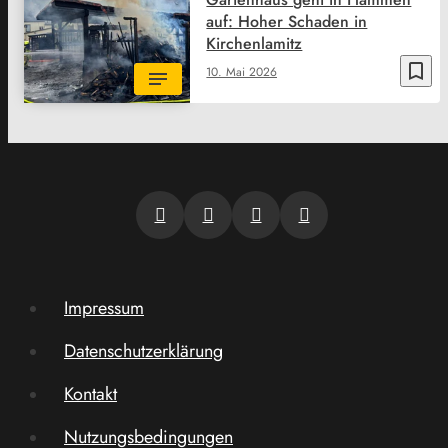
auf: Hoher Schaden in
Kirchenlamitz
bookmark_border
10. Mai 2026
Impressum
Datenschutzerklärung
Kontakt
Nutzungsbedingungen