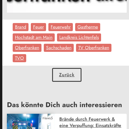
Brand
Feuer
Feuerwehr
Gastherme
Hochstadt am Main
Landkreis Lichtenfels
Oberfranken
Sachschaden
TV Oberfranken
TVO
Zurück
Das könnte Dich auch interessieren
News5
Brände durch Feuerwerk &
eine Verpuffung: Einsatzkräfte