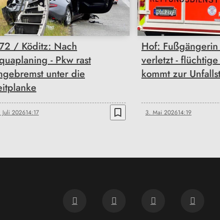
72 / Köditz: Nach
Hof: Fußgängerin
quaplaning - Pkw rast
verletzt - flüchtig
ngebremst unter die
kommt zur Unfalls
eitplanke
bookmark_border
. Juli 2026
14:17
3. Mai 2026
14:19