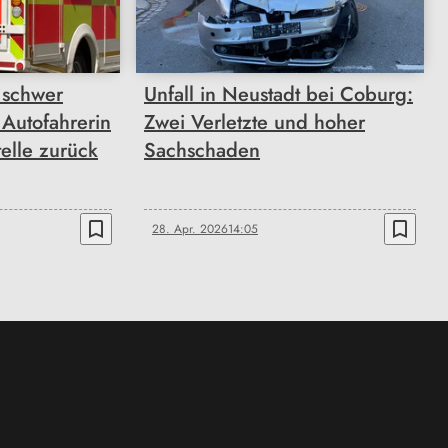
 schwer
Unfall in Neustadt bei Coburg:
e Autofahrerin
Zwei Verletzte und hoher
telle zurück
Sachschaden
bookmark_border
bookmark_border
28. Apr. 2026
14:05