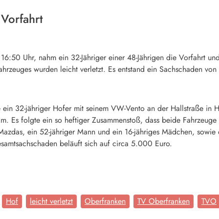
Vorfahrt
6:50 Uhr, nahm ein 32-Jähriger einer 48-Jährigen die Vorfahrt un
ahrzeuges wurden leicht verletzt. Es entstand ein Sachschaden vo
ein 32-jähriger Hofer mit seinem VW-Vento an der Hallstraße in Ho
kam. Es folgte ein so heftiger Zusammenstoß, dass beide Fahrzeuge
azdas, ein 52-jähriger Mann und ein 16-jähriges Mädchen, sowie di
esamtsachschaden beläuft sich auf circa 5.000 Euro.
Hof
leicht verletzt
Oberfranken
TV Oberfranken
TVO