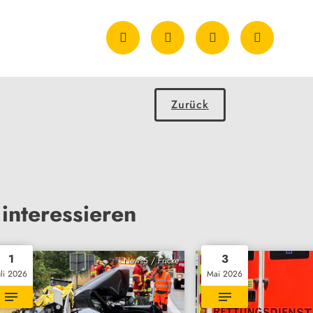
Zurück
interessieren
1
3
News5 / Fricke
uli 2026
Mai 2026