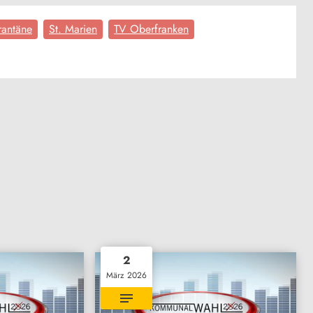
antäne
St. Marien
TV Oberfranken
2
März 2026