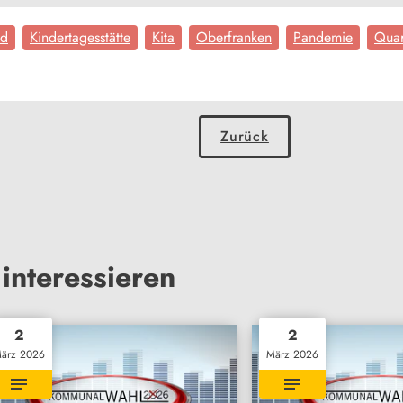
nd
Kindertagesstätte
Kita
Oberfranken
Pandemie
Quar
Zurück
interessieren
2
2
ärz 2026
März 2026