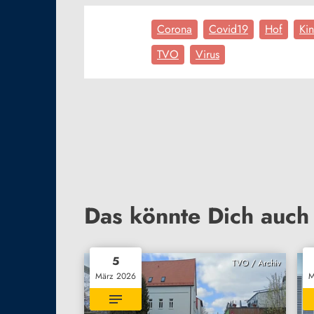
Corona
Covid19
Hof
Ki
TVO
Virus
Das könnte Dich auch 
5
TVO / Archiv
März 2026
M