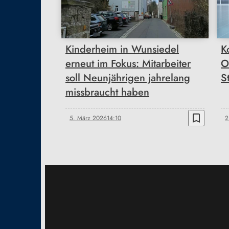
Kinderheim in Wunsiedel
K
erneut im Fokus: Mitarbeiter
O
soll Neunjährigen jahrelang
S
missbraucht haben
bookmark_border
5. März 2026
14:10
2