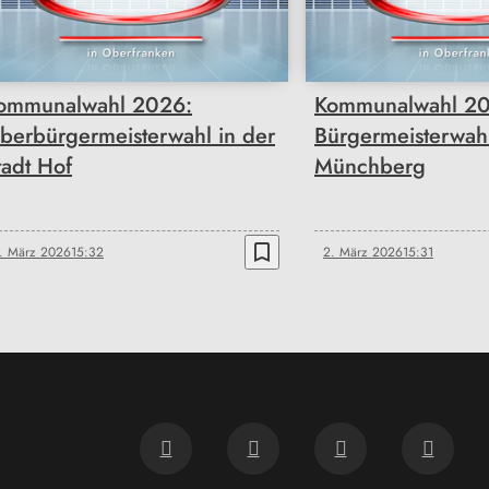
ommunalwahl 2026:
Kommunalwahl 20
berbürgermeisterwahl in der
Bürgermeisterwahl
tadt Hof
Münchberg
bookmark_border
. März 2026
15:32
2. März 2026
15:31