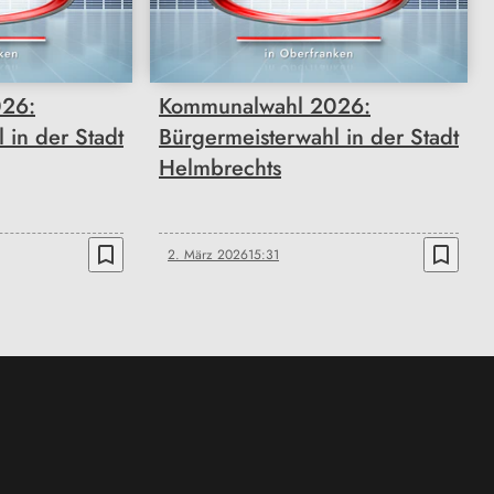
26:
Kommunalwahl 2026:
 in der Stadt
Bürgermeisterwahl in der Stadt
Helmbrechts
bookmark_border
bookmark_border
2. März 2026
15:31