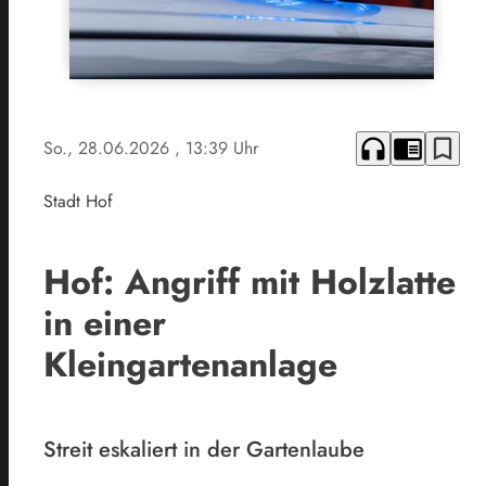
headphones
chrome_reader_mode
bookmark_border
So., 28.06.2026
, 13:39 Uhr
Stadt Hof
Hof: Angriff mit Holzlatte
in einer
Kleingartenanlage
Streit eskaliert in der Gartenlaube