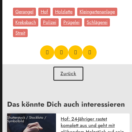
Gerangel
Hof
Holzlatte
Kleingartenanlage
Krebsbach
Polizei
Prügelei
Schlägerei
Streit
Zurück
Das könnte Dich auch interessieren
Shutterstock / Stockfoto /
Hof: 24-Jähriger rastet
Symbolbild
komplett aus und geht mit
glühendem Holzstück auf sein