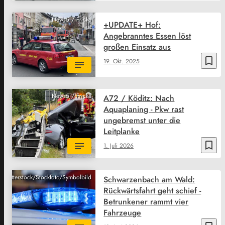
News5 / Fricke
+UPDATE+ Hof:
Angebranntes Essen löst
großen Einsatz aus
bookmark_border
19. Okt. 2025
News5 / Fricke
A72 / Köditz: Nach
Aquaplaning - Pkw rast
ungebremst unter die
Leitplanke
bookmark_border
1. Juli 2026
Shutterstock/Stockfoto/Symbolbild
Schwarzenbach am Wald:
Rückwärtsfahrt geht schief -
Betrunkener rammt vier
Fahrzeuge