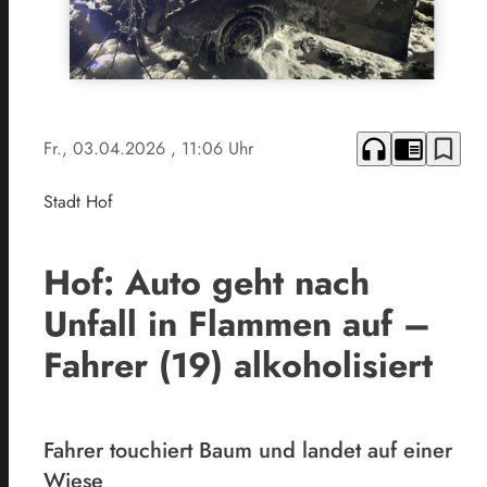
headphones
chrome_reader_mode
bookmark_border
Fr., 03.04.2026
, 11:06 Uhr
Stadt Hof
Hof: Auto geht nach
Unfall in Flammen auf –
Fahrer (19) alkoholisiert
Fahrer touchiert Baum und landet auf einer
Wiese