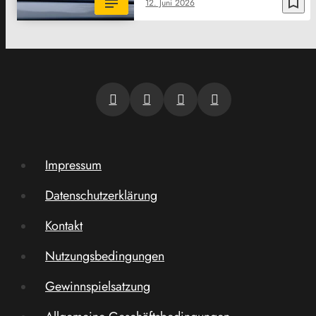
bookmark_border
12. Juni 2026
Impressum
Datenschutzerklärung
Kontakt
Nutzungsbedingungen
Gewinnspielsatzung