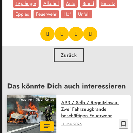
19-jähriger
Alkohol
Auto
Brand
Einsatz
Epplas
Feuerwehr
Hof
Unfall
Zurück
Das könnte Dich auch interessieren
Feuerwehr Stadt Rehau
A93 / Selb / Regnitzlosau:
Zwei Fahrzeugbrände
beschäftigen Feuerwehr
bookmark_border
11. Mai 2026