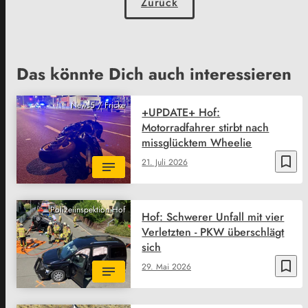
Zurück
Das könnte Dich auch interessieren
News5 / Fricke
+UPDATE+ Hof:
Motorradfahrer stirbt nach
missglücktem Wheelie
bookmark_border
21. Juli 2026
Polizeiinspektion Hof
Hof: Schwerer Unfall mit vier
Verletzten - PKW überschlägt
sich
bookmark_border
29. Mai 2026