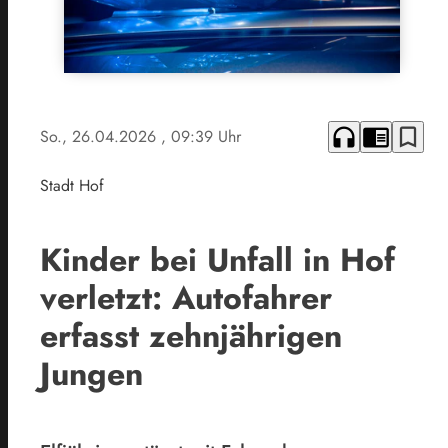
headphones
chrome_reader_mode
bookmark_border
So., 26.04.2026
, 09:39 Uhr
Stadt Hof
Kinder bei Unfall in Hof
verletzt: Autofahrer
erfasst zehnjährigen
Jungen