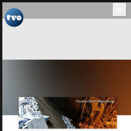
menu
Hauptzollamt Regensburg