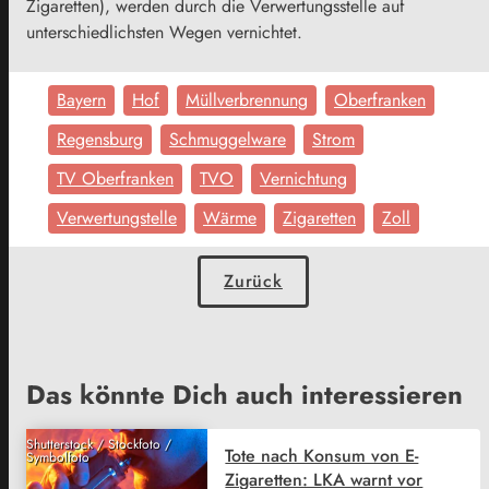
Zigaretten), werden durch die Verwertungsstelle auf
unterschiedlichsten Wegen vernichtet.
Bayern
Hof
Müllverbrennung
Oberfranken
Regensburg
Schmuggelware
Strom
TV Oberfranken
TVO
Vernichtung
Verwertungstelle
Wärme
Zigaretten
Zoll
Zurück
Das könnte Dich auch interessieren
Shutterstock / Stockfoto /
Tote nach Konsum von E-
Symbolfoto
Zigaretten: LKA warnt vor