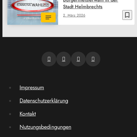
Stadt Helmbrechts
bookmark_border
2. März 2026
Impressum
Datenschutzerklärung
Kontakt
Nutzungsbedingungen