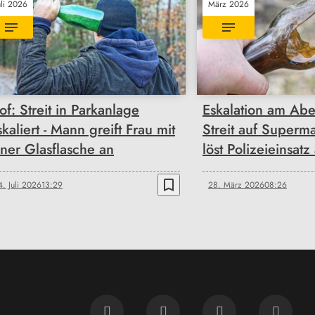
uli 2026
März 2026
of: Streit in Parkanlage
Eskalation am Abe
skaliert - Mann greift Frau mit
Streit auf Superma
iner Glasflasche an
löst Polizeieinsatz
bookmark_border
4. Juli 2026
13:29
28. März 2026
08:26