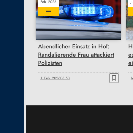
Feb. 2026
J
Abendlicher Einsatz in Hof:
H
Randalierende Frau attackiert
e
Polizisten
e
bookmark_border
1. Feb. 2026
08:53
1