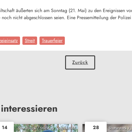
ltschaft äußerten sich am Sonntag (21. Mai) zu den Ereignissen 
 noch nicht abgeschlossen seien. Eine Pressemitteilung der Polizei
zeieinsatz
Streit
Trauerfeier
Zurück
interessieren
14
28
Shutterstock / Stockfoto / Symbolbild
Shutterstock /