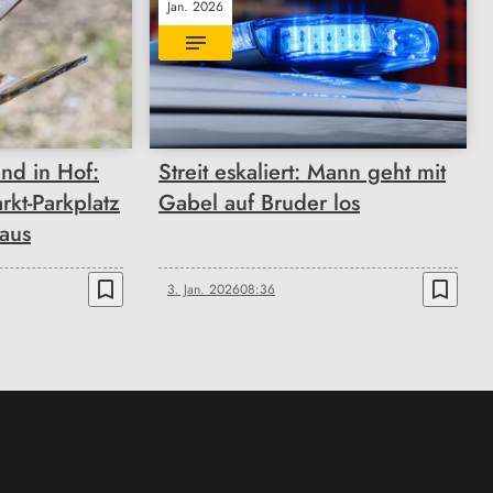
Jan. 2026
nd in Hof:
Streit eskaliert: Mann geht mit
rkt-Parkplatz
Gabel auf Bruder los
 aus
bookmark_border
bookmark_border
3. Jan. 2026
08:36