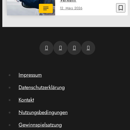
bookmark_border
12. März 2026
Impressum
Datenschutzerklärung
Kontakt
Nutzungsbedingungen
Gewinnspielsatzung