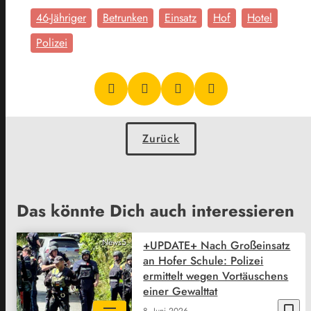
46-Jähriger
Betrunken
Einsatz
Hof
Hotel
Polizei
Zurück
Das könnte Dich auch interessieren
News5
+UPDATE+ Nach Großeinsatz
an Hofer Schule: Polizei
ermittelt wegen Vortäuschens
einer Gewalttat
bookmark_border
8. Juni 2026