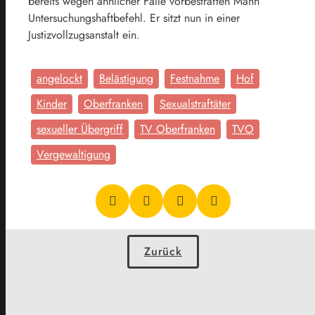
bereits wegen ähnlicher Fälle vorbestraften Mann
Untersuchungshaftbefehl. Er sitzt nun in einer
Justizvollzugsanstalt ein.
angelockt
Belästigung
Festnahme
Hof
Kinder
Oberfranken
Sexualstraftäter
sexueller Übergriff
TV Oberfranken
TVO
Vergewaltigung
Zurück