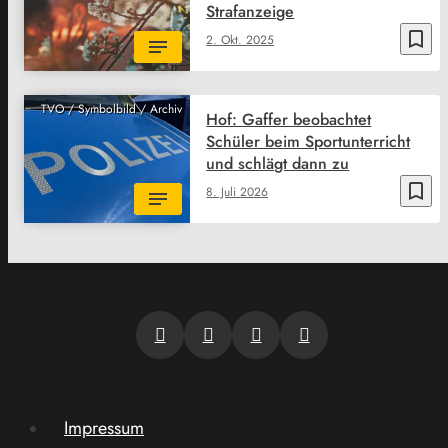
Strafanzeige
bookmark_border
2. Okt. 2025
TVO / Symbolbild / Archiv
Hof: Gaffer beobachtet
Schüler beim Sportunterricht
und schlägt dann zu
bookmark_border
8. Juli 2026
Impressum