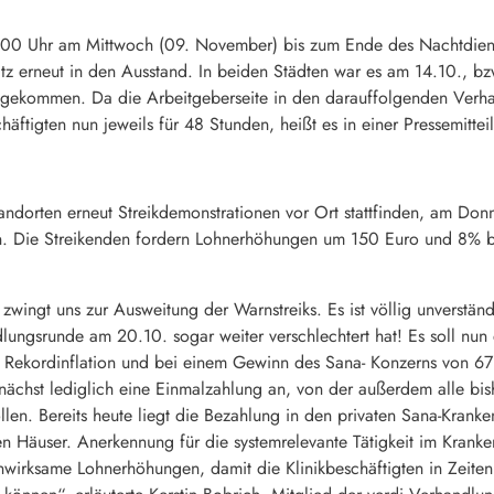
:00 Uhr am Mittwoch (09. November) bis zum Ende des Nachtdienst
tz erneut in den Ausstand. In beiden Städten war es am 14.10., bz
 gekommen. Da die Arbeitgeberseite in den darauffolgenden Verha
chäftigten nun jeweils für 48 Stunden, heißt es in einer Pressemittei
dorten erneut Streikdemonstrationen vor Ort stattfinden, am Donn
. Die Streikenden fordern Lohnerhöhungen um 150 Euro und 8% bei
zwingt uns zur Ausweitung der Warnstreiks. Es ist völlig unverstän
dlungsrunde am 20.10. sogar weiter verschlechtert hat! Es soll nu
 Rekordinflation und bei einem Gewinn des Sana- Konzerns von 67 M
nächst lediglich eine Einmalzahlung an, von der außerdem alle bis
en. Bereits heute liegt die Bezahlung in den privaten Sana-Kranke
en Häuser. Anerkennung für die systemrelevante Tätigkeit im Kranke
enwirksame Lohnerhöhungen, damit die Klinikbeschäftigten in Zeiten