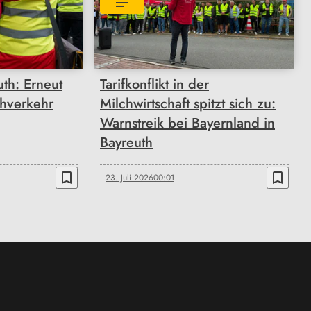
th: Erneut
Tarifkonflikt in der
ahverkehr
Milchwirtschaft spitzt sich zu:
Warnstreik bei Bayernland in
Bayreuth
bookmark_border
bookmark_border
23. Juli 2026
00:01