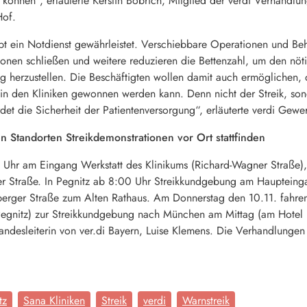
önnen“, erläuterte Kerstin Bobrich, Mitglied der verdi Verhandlun
Hof.
ibt ein Notdienst gewährleistet. Verschiebbare Operationen und 
ionen schließen und weitere reduzieren die Bettenzahl, um den nö
ng herzustellen. Die Beschäftigten wollen damit auch ermöglichen, 
 in den Kliniken gewonnen werden kann. Denn nicht der Streik, so
et die Sicherheit der Patientenversorgung“, erläuterte verdi Gewe
 Standorten Streikdemonstrationen vor Ort stattfinden
Uhr am Eingang Werkstatt des Klinikums (Richard-Wagner Straße),
her Straße. In Pegnitz ab 8:00 Uhr Streikkundgebung am Haupteinga
berger Straße zum Alten Rathaus. Am Donnerstag den 10.11. fahre
Pegnitz) zur Streikkundgebung nach München am Mittag (am Hotel
 Landesleiterin von ver.di Bayern, Luise Klemens. Die Verhandlun
tz
Sana Kliniken
Streik
verdi
Warnstreik