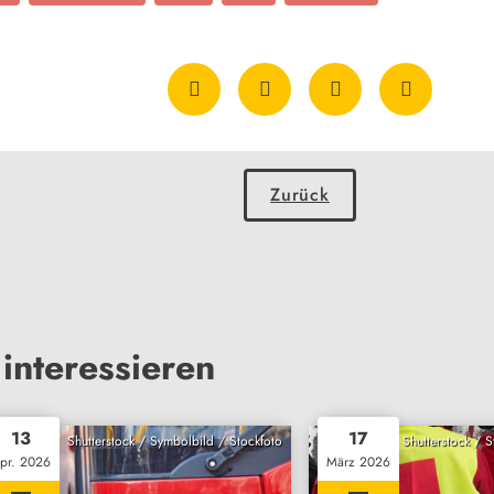
Zurück
interessieren
13
17
Shutterstock / Symbolbild / Stockfoto
Shutterstock / 
pr. 2026
März 2026