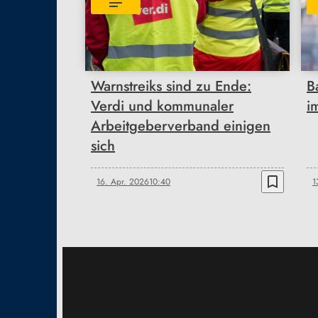
Warnstreiks sind zu Ende:
B
Verdi und kommunaler
i
Arbeitgeberverband einigen
sich
bookmark_border
16. Apr. 2026
10:40
1