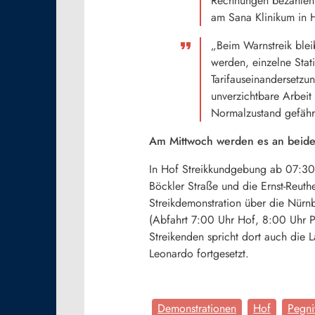
Rechnungen bezahlen k
am Sana Klinikum in 
„Beim Warnstreik ble
werden, einzelne Stat
Tarifauseinandersetzu
unverzichtbare Arbeit
Normalzustand gefährd
Am Mittwoch werden es an beiden
In Hof Streikkundgebung ab 07:30 
Böckler Straße und die Ernst-Reut
Streikdemonstration über die Nürn
(Abfahrt 7:00 Uhr Hof, 8:00 Uhr 
Streikenden spricht dort auch die
Leonardo fortgesetzt.
Demonstrationen
Hof
Pegni