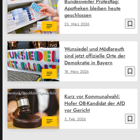
Bundesweiter Protesttag:
Apotheken bleiben heute
geschlossen
bookmark_border
23. März 2026
TVO
Wunsiedel und Mödlareuth
sind jetzt offizielle Orte der
Demokratie in Bayern
bookmark_border
18. März 2026
Shutterstock/Stockfoto/Symbolbild
Kurz vor Kommunalwahl:
Hofer OB-Kandidat der AfD
vor Gericht
bookmark_border
3. Feb. 2026