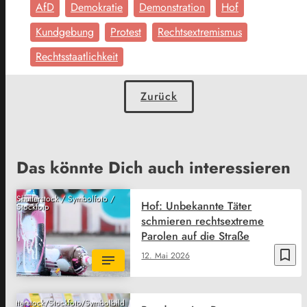
AfD
Demokratie
Demonstration
Hof
Kundgebung
Protest
Rechtsextremismus
Rechtsstaatlichkeit
Zurück
Das könnte Dich auch interessieren
Shutterstock / Symbolfoto /
Hof: Unbekannte Täter
Stockfoto
schmieren rechtsextreme
Parolen auf die Straße
bookmark_border
12. Mai 2026
Shutterstock/Stockfoto/Symbolbild