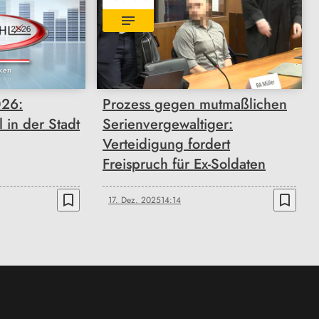
26:
Prozess gegen mutmaßlichen
 in der Stadt
Serienvergewaltiger:
Verteidigung fordert
Freispruch für Ex-Soldaten
bookmark_border
bookmark_border
17. Dez. 2025
14:14