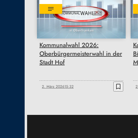
Kommunalwahl 2026:
K
Oberbürgermeisterwahl in der
B
Stadt Hof
M
bookmark_border
2. März 2026
15:32
2