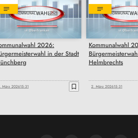
ommunalwahl 2026:
Kommunalwahl 20
ürgermeisterwahl in der Stadt
Bürgermeisterwahl
ünchberg
Helmbrechts
bookmark_border
. März 2026
15:31
2. März 2026
15:31