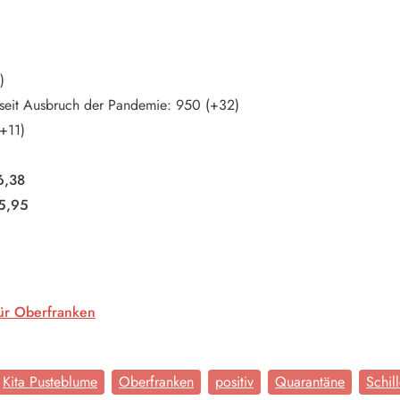
)
n seit Ausbruch der Pandemie: 950 (+32)
+11)
76,38
75,95
für Oberfranken
Kita Pusteblume
Oberfranken
positiv
Quarantäne
Schil