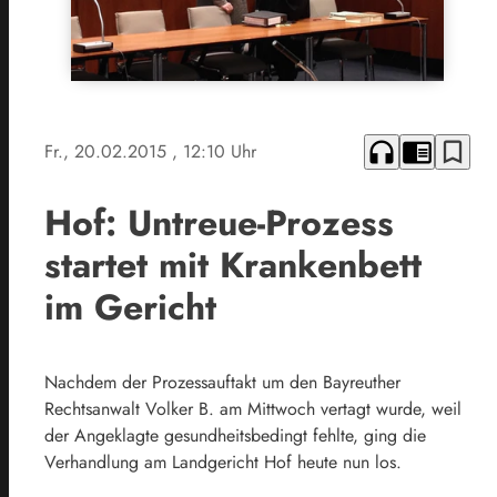
headphones
chrome_reader_mode
bookmark_border
Fr., 20.02.2015
, 12:10 Uhr
Hof: Untreue-Prozess
startet mit Krankenbett
im Gericht
Nachdem der Prozessauftakt um den Bayreuther
Rechtsanwalt Volker B. am Mittwoch vertagt wurde, weil
der Angeklagte gesundheitsbedingt fehlte, ging die
Verhandlung am Landgericht Hof heute nun los.