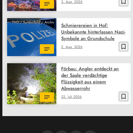
bookmark_border
3. Aug. 2026
TVO / Symbolbild / Archiv
Schmierereien in Hof:
Unbekannte hinterlassen Nazi-
Symbole an Grundschule
bookmark_border
2. Aug. 2026
Foto: Polizei
Förbau: Angler entdeckt an
der Saale verdächtige
Flüssigkeit aus einem
Abwasserrohr
bookmark_border
22. Juli 2026