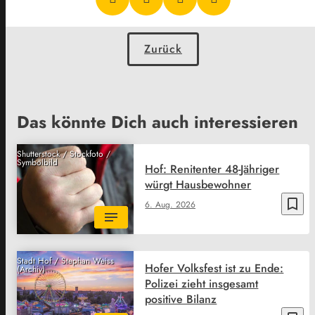
Zurück
Das könnte Dich auch interessieren
Shutterstock / Stockfoto /
Symbolbild
Hof: Renitenter 48-Jähriger
würgt Hausbewohner
bookmark_border
6. Aug. 2026
Stadt Hof / Stephan Weiss
Hofer Volksfest ist zu Ende:
(Archiv)
Polizei zieht insgesamt
positive Bilanz