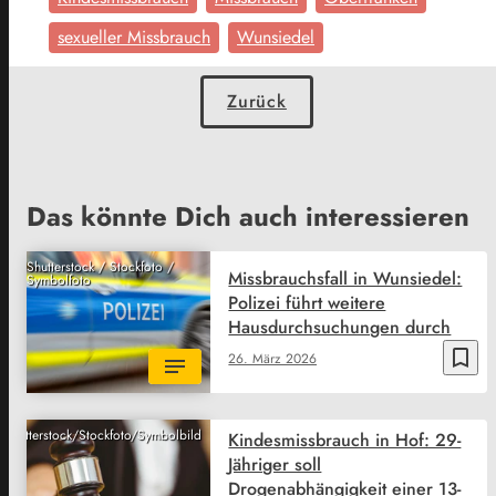
sexueller Missbrauch
Wunsiedel
Zurück
Das könnte Dich auch interessieren
Shutterstock / Stockfoto /
Missbrauchsfall in Wunsiedel:
Symbolfoto
Polizei führt weitere
Hausdurchsuchungen durch
bookmark_border
26. März 2026
Shutterstock/Stockfoto/Symbolbild
Kindesmissbrauch in Hof: 29-
Jähriger soll
Drogenabhängigkeit einer 13-