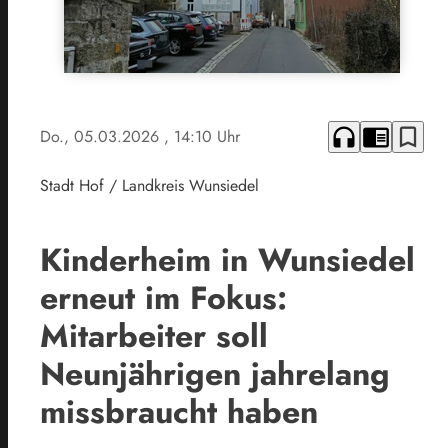
headphones
chrome_reader_mode
bookmark_border
Do., 05.03.2026
, 14:10 Uhr
Stadt Hof / Landkreis Wunsiedel
Kinderheim in Wunsiedel
erneut im Fokus:
Mitarbeiter soll
Neunjährigen jahrelang
missbraucht haben