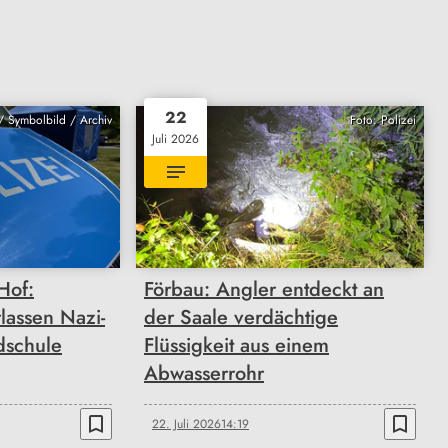
22
 Symbolbild / Archiv
Foto: Polizei
Juli 2026
Hof:
Förbau: Angler entdeckt an
lassen Nazi-
der Saale verdächtige
dschule
Flüssigkeit aus einem
Abwasserrohr
bookmark_border
bookmark_border
22. Juli 2026
14:19