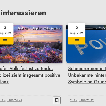
interessieren
3
2
Stadt Hof / Stephan Weiss (Archiv)
TVO /
ug. 2026
Aug. 2026
ofer Volksfest ist zu Ende:
Schmierereien in 
olizei zieht insgesamt positive
Unbekannte hinter
ilanz
Symbole an Grun
bookmark_border
. Aug. 2026
16:42
2. Aug. 2026
11:22