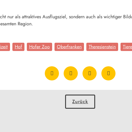
ht nur als attraktives Ausflugsziel, sondern auch als wichtiger Bil
gesamten Region.
izeit
Hof
Hofer Zoo
Oberfranken
Theresienstein
Tier
Zurück