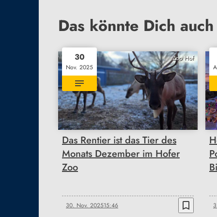
Das könnte Dich auch 
30
Zoo Hof
Nov. 2025
A
Das Rentier ist das Tier des
H
Monats Dezember im Hofer
P
Zoo
B
bookmark_border
30. Nov. 2025
15:46
3