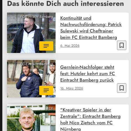
Das könnte Dich auch interessieren
FC Eintracht Bamberg
Kontinuität und
Nachwuchsförderung: Patrick
Sulewski wird Cheftrainer
beim FC Eintracht Bamberg
bookmark_border
6. Mai 2026
FC Eintracht Bamberg
Gernlein-Nachfolger steht
fest: Hutzler kehrt zum FC
Eintracht Bamberg zurück
bookmark_border
16. März 2026
FCE
"Kreativer Spieler in der
Zentrale": Eintracht Bamberg
holt Nico Zietsch vom FC
Nürnberg