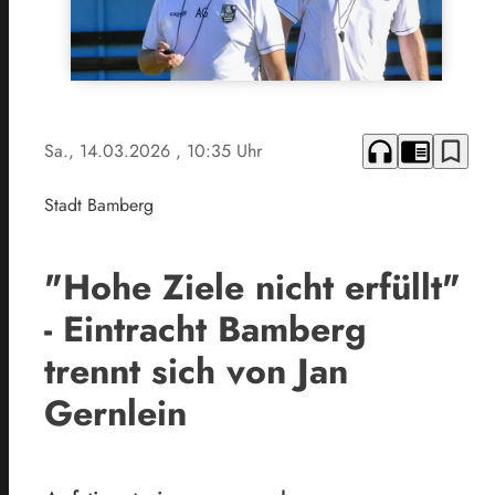
headphones
chrome_reader_mode
bookmark_border
Sa., 14.03.2026
, 10:35 Uhr
Stadt Bamberg
"Hohe Ziele nicht erfüllt"
- Eintracht Bamberg
trennt sich von Jan
Gernlein