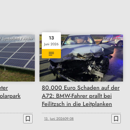
13
 Symbolbild / Archiv
FFW Köditz
Juni 2026
ter
80.000 Euro Schaden auf der
olarpark
A72: BMW-Fahrer prallt bei
Feilitzsch in die Leitplanken
bookmark_border
bookmark_border
13. Juni 2026
09:08