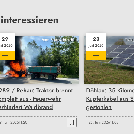
interessieren
29
23
Foto: Feuerwehr Rehau
TVO /
uni 2026
Juni 2026
289 / Rehau: Traktor brennt
Döhlau: 35 Kilome
omplett aus - Feuerwehr
Kupferkabel aus S
erhindert Waldbrand
gestohlen
bookmark_border
9. Juni 2026
11:20
23. Juni 2026
11:08