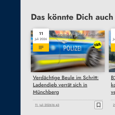
Das könnte Dich auch 
11
Shutterstock / Stockfoto / Symbolfoto
Juli 2026
J
Verdächtige Beule im Schritt:
B
Ladendieb verrät sich in
k
Münchberg
v
bookmark_border
11. Juli 2026
16:43
2