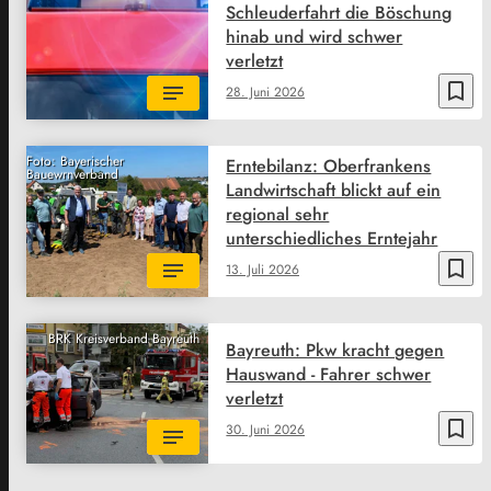
Schleuderfahrt die Böschung
hinab und wird schwer
verletzt
bookmark_border
28. Juni 2026
Foto: Bayerischer
Erntebilanz: Oberfrankens
Bauewrnverband
Landwirtschaft blickt auf ein
regional sehr
unterschiedliches Erntejahr
bookmark_border
13. Juli 2026
​​BRK Kreisverband Bayreuth
Bayreuth: Pkw kracht gegen
Hauswand - Fahrer schwer
verletzt
bookmark_border
30. Juni 2026