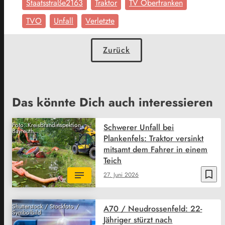
Staatsstraße2163
Traktor
TV Oberfranken
TVO
Unfall
Verletzte
Zurück
Das könnte Dich auch interessieren
Foto: Kreisbrandinspektion
Schwerer Unfall bei
Bayreuth
Plankenfels: Traktor versinkt
mitsamt dem Fahrer in einem
Teich
bookmark_border
27. Juni 2026
Shutterstock / Stockfoto /
A70 / Neudrossenfeld: 22-
Symbolbild
Jähriger stürzt nach