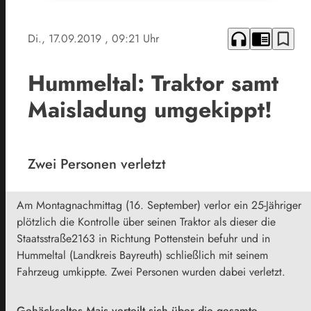
headphones
chrome_reader_mode
bookmark_border
Di., 17.09.2019
, 09:21 Uhr
Hummeltal: Traktor samt
Maisladung umgekippt!
Zwei Personen verletzt
Am Montagnachmittag (16. September) verlor ein 25-Jähriger
plötzlich die Kontrolle über seinen Traktor als dieser die
Staatsstraße2163 in Richtung Pottenstein befuhr und in
Hummeltal (Landkreis Bayreuth) schließlich mit seinem
Fahrzeug umkippte. Zwei Personen wurden dabei verletzt.
Gehäckseltes Mais verteilt sich über die gesamte