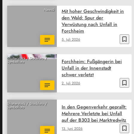
News5
Mit hoher Geschwindigkeit in
den Wald: Spur der
Verwüstung nach Unfall in
Forchheim
bookmark_border
5. Juli 2026
Shutterstock / Stockfoto /
Forchheim: Fußgängerin bei
Symbolfoto
Unfall in der Innenstadt
schwer verletzt
bookmark_border
2. Juli 2026
Shutterstock / Stockfoto /
In den Gegenverkehr geprallt:
Symbolfoto
Mehrere Verletzte bei Unfall
auf der B303 bei Marktredwitz
bookmark_border
13. Juni 2026