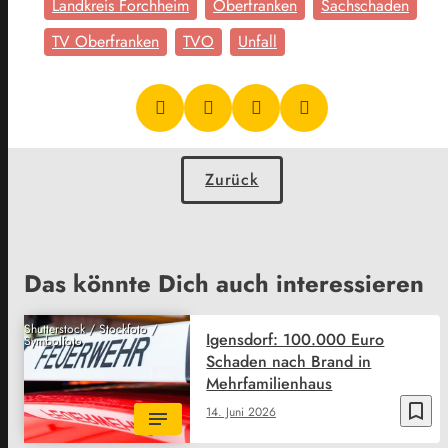
Landkreis Forchheim
Oberfranken
Sachschaden
TV Oberfranken
TVO
Unfall
Zurück
Das könnte Dich auch interessieren
Shutterstock / Stockfoto /
Igensdorf: 100.000 Euro
Symbolfoto
Schaden nach Brand in
Mehrfamilienhaus
bookmark_border
14. Juni 2026