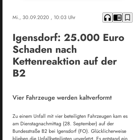
headphones
chrome_reader_mode
bookmark_border
Mi., 30.09.2020
, 10:03 Uhr
Igensdorf: 25.000 Euro
Schaden nach
Kettenreaktion auf der
B2
Vier Fahrzeuge werden kaltverformt
Zu einem Unfall mit vier beteiligten Fahrzeugen kam es
am Dienstagnachmittag (28. September) auf der
Bundesstraße B2 bei Igensdorf (FO). Glücklicherweise
blieben die Unfallbeteiligten unverletzt. Es entstand ein