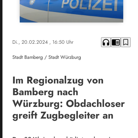
headphones
chrome_reader_mode
bookmark_border
Di., 20.02.2024
, 16:50 Uhr
Stadt Bamberg / Stadt Würzburg
Im Regionalzug von
Bamberg nach
Würzburg: Obdachloser
greift Zugbegleiter an