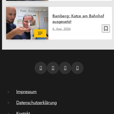
Foto: Bundespolizei
Bamberg: Katze am Bahnhof
ausgesetzt
bookmark_border
6. Aug. 2026
Impressum
Datenschutzerklärung
Kontakt