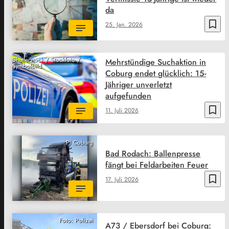
da
bookmark_border
25. Jan. 2026
Shutterstock / Stockfoto /
Mehrstündige Suchaktion in
Symbolbild
Coburg endet glücklich: 15-
Jähriger unverletzt
aufgefunden
bookmark_border
11. Juli 2026
PI Coburg
Bad Rodach: Ballenpresse
fängt bei Feldarbeiten Feuer
bookmark_border
17. Juli 2026
Foto: Polizei
A73 / Ebersdorf bei Coburg: