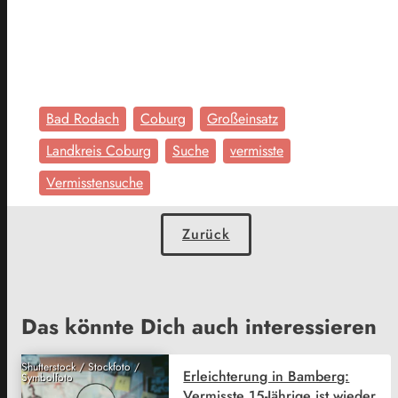
Bad Rodach
Coburg
Großeinsatz
Landkreis Coburg
Suche
vermisste
Vermisstensuche
Zurück
Das könnte Dich auch interessieren
Shutterstock / Stockfoto /
Erleichterung in Bamberg:
Symbolfoto
Vermisste 15-Jährige ist wieder