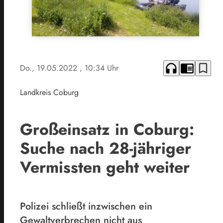
headphones
chrome_reader_mode
bookmark_border
Do., 19.05.2022
, 10:34 Uhr
Landkreis Coburg
Großeinsatz in Coburg:
Suche nach 28-jähriger
Vermissten geht weiter
Polizei schließt inzwischen ein
Gewaltverbrechen nicht aus