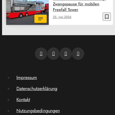
Zwangspause für mobilen
Freefall Tower
bookmark_border
25. Juni 2026
Impressum
Datenschutzerklärung
Kontakt
Nutzungsbedingungen