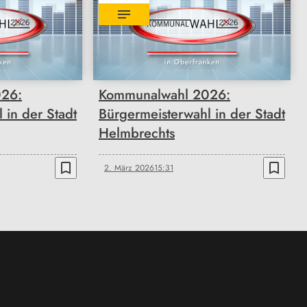
26:
Kommunalwahl 2026:
 in der Stadt
Bürgermeisterwahl in der Stadt
Helmbrechts
bookmark_border
bookmark_border
2. März 2026
15:31