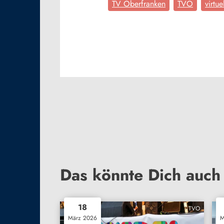
TV Oberfranken
TVO
virtue
Das könnte Dich auch 
18
TVO
März 2026
M