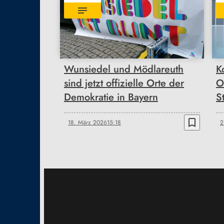
Wunsiedel und Mödlareuth
K
sind jetzt offizielle Orte der
O
Demokratie in Bayern
S
bookmark_border
18. März 2026
15:18
2