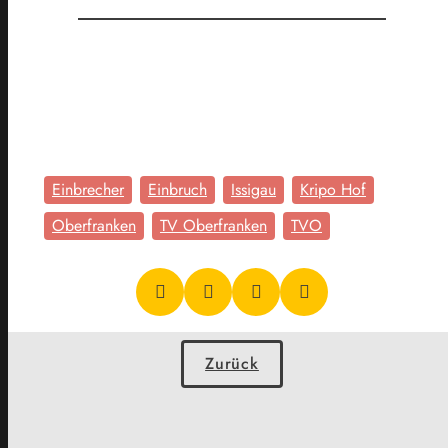
Einbrecher
Einbruch
Issigau
Kripo Hof
Oberfranken
TV Oberfranken
TVO
Zurück