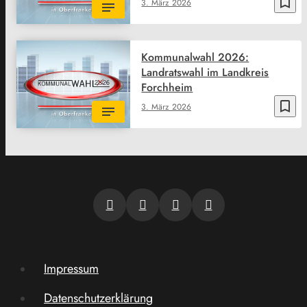
bookmark_border
3. März 2026
Kommunalwahl 2026:
Landratswahl im Landkreis
Forchheim
bookmark_border
3. März 2026
Impressum
Datenschutzerklärung