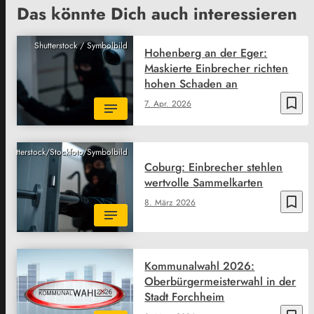
Das könnte Dich auch interessieren
Shutterstock / Symbolbild
Hohenberg an der Eger:
Maskierte Einbrecher richten
hohen Schaden an
bookmark_border
7. Apr. 2026
Shutterstock/Stockfoto/Symbolbild
Coburg: Einbrecher stehlen
wertvolle Sammelkarten
bookmark_border
8. März 2026
Kommunalwahl 2026:
Oberbürgermeisterwahl in der
Stadt Forchheim