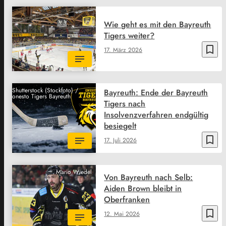
Wie geht es mit den Bayreuth
Tigers weiter?
bookmark_border
17. März 2026
Shutterstock (Stockfoto) /
Bayreuth: Ende der Bayreuth
onesto Tigers Bayreuth
Tigers nach
Insolvenzverfahren endgültig
besiegelt
bookmark_border
17. Juli 2026
Mario Wiedel
Von Bayreuth nach Selb:
Aiden Brown bleibt in
Oberfranken
bookmark_border
12. Mai 2026