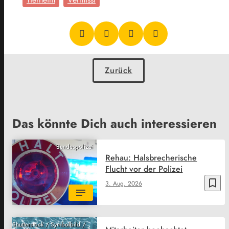
Zurück
Das könnte Dich auch interessieren
Bundespolizei
Rehau: Halsbrecherische
Flucht vor der Polizei
bookmark_border
3. Aug. 2026
Shutterstock / Symbolbild /