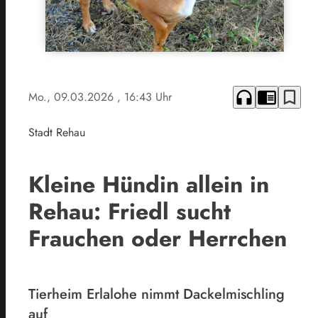
headphones
chrome_reader_mode
bookmark_border
Mo., 09.03.2026
, 16:43 Uhr
Stadt Rehau
Kleine Hündin allein in
Rehau: Friedl sucht
Frauchen oder Herrchen
Tierheim Erlalohe nimmt Dackelmischling
auf