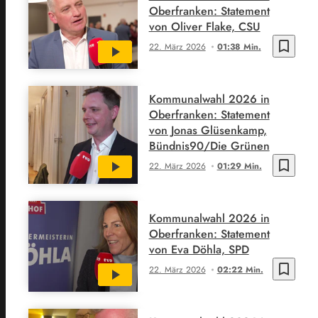
Oberfranken: Statement
von Oliver Flake, CSU
bookmark_border
22. März 2026
01:38 Min.
Kommunalwahl 2026 in
Oberfranken: Statement
von Jonas Glüsenkamp,
Bündnis90/Die Grünen
bookmark_border
22. März 2026
01:29 Min.
Kommunalwahl 2026 in
Oberfranken: Statement
von Eva Döhla, SPD
bookmark_border
22. März 2026
02:22 Min.