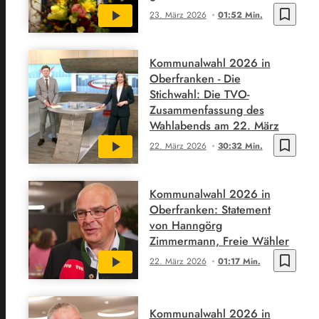
bookmark_border
23. März 2026
01:52 Min.
Kommunalwahl 2026 in
Oberfranken - Die
Stichwahl: Die TVO-
Zusammenfassung des
Wahlabends am 22. März
bookmark_border
22. März 2026
30:32 Min.
Kommunalwahl 2026 in
Oberfranken: Statement
von Hanngörg
Zimmermann, Freie Wähler
bookmark_border
22. März 2026
01:17 Min.
Kommunalwahl 2026 in