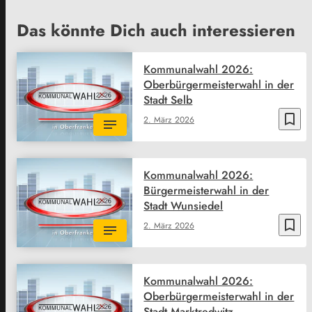
Das könnte Dich auch interessieren
Kommunalwahl 2026:
Oberbürgermeisterwahl in der
Stadt Selb
bookmark_border
2. März 2026
Kommunalwahl 2026:
Bürgermeisterwahl in der
Stadt Wunsiedel
bookmark_border
2. März 2026
Kommunalwahl 2026:
Oberbürgermeisterwahl in der
Stadt Marktredwitz