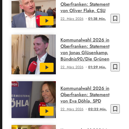
Oberfranken: Statement
von Oliver Flake, CSU
bookmark_border
22. März 2026
01:38 Min.
Kommunalwahl 2026 in
Oberfranken: Statement
von Jonas Glüsenkamp,
Bündnis90/Die Grünen
bookmark_border
22. März 2026
01:29 Min.
Kommunalwahl 2026 in
Oberfranken: Statement
von Eva Döhla, SPD
bookmark_border
22. März 2026
02:22 Min.