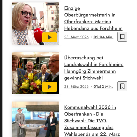
Einzige
Oberbürgermeisterin in
Oberfranken: Martina
Hebendanz aus Forchheim
bookmark_border
23. März 2026
02:04 Min.
Überraschung bei
Landratswahl in Forchheim:
Hanngörg Zimmermann
gewinnt Stichwahl
bookmark_border
23. März 2026
01:52 Min.
Kommunalwahl 2026 in
Oberfranken - Die
Stichwahl: Die TVO-
Zusammenfassung des
Wahlabends am 22. März