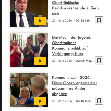
Oberfränkische
Bezirksvorsitzende äußern
sich
bookmark_border
23. März 2026
03:32 Min.
Die Macht der Jugend:
Oberfrankens
Kommunalpolitik auf
Verjüngungs-Kurs
bookmark_border
23. März 2026
02:45 Min.
Kommunalwahl 2026:
Diese Oberbürgermeister
müssen ihre Ämter
abgeben
bookmark_border
23. März 2026
03:16 Min.