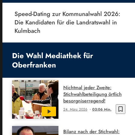
Speed-Dating zur Kommunalwahl 2026:
Die Kandidaten für die Landratswahl in
Kulmbach
Die Wahl Mediathek für
Oberfranken
Nichtmal jeder Zweite:
Stichwahlbeteiligung örtlich
besorgniserregend!
bookmark_border
24. März 2026
03:06 Min.
Bilanz nach der Stichwahl: