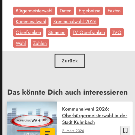
Bürgermeisterwahl
Daten
Ergebnisse
Fakten
Kommunalwahl
Kommunalwahl 2026
Oberfranken
Stimmen
TV Oberfranken
TVO
Wahl
Zahlen
Zurück
Das könnte Dich auch interessieren
Kommunalwahl 2026:
Oberbürgermeisterwahl in der
Stadt Kulmbach
bookmark_border
2. März 2026