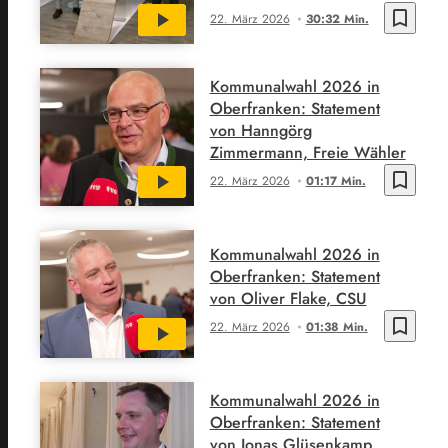
bookmark_border
22. März 2026
30:32 Min.
Kommunalwahl 2026 in
Oberfranken: Statement
von Hanngörg
Zimmermann, Freie Wähler
bookmark_border
22. März 2026
01:17 Min.
Kommunalwahl 2026 in
Oberfranken: Statement
von Oliver Flake, CSU
bookmark_border
22. März 2026
01:38 Min.
Kommunalwahl 2026 in
Oberfranken: Statement
von Jonas Glüsenkamp,