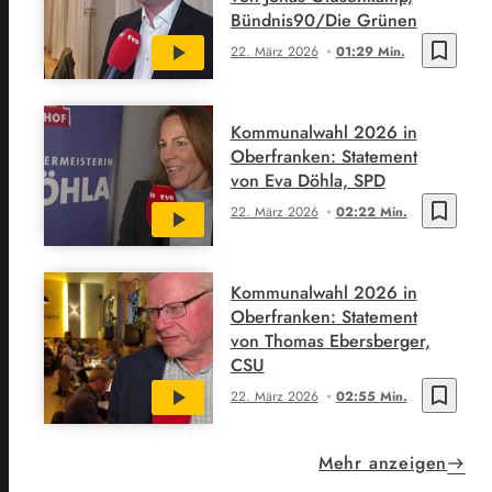
Bündnis90/Die Grünen
bookmark_border
22. März 2026
01:29 Min.
Kommunalwahl 2026 in
Oberfranken: Statement
von Eva Döhla, SPD
bookmark_border
22. März 2026
02:22 Min.
Kommunalwahl 2026 in
Oberfranken: Statement
von Thomas Ebersberger,
CSU
bookmark_border
22. März 2026
02:55 Min.
Mehr anzeigen