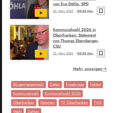
von Eva Döhla, SPD
bookmark_border
22. März 2026
02:22 Min.
Kommunalwahl 2026 in
Oberfranken: Statement
von Thomas Ebersberger,
CSU
bookmark_border
22. März 2026
02:55 Min.
Mehr anzeigen
Bürgermeisterwahl
Daten
Ergebnisse
Fakten
Kommunalwahl
Kommunalwahl 2026
Oberfranken
Stimmen
TV Oberfranken
TVO
Wahl
Zahlen