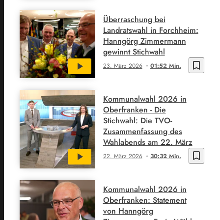
Überraschung bei
Landratswahl in Forchheim:
Hanngörg Zimmermann
gewinnt Stichwahl
bookmark_border
23. März 2026
01:52 Min.
Kommunalwahl 2026 in
Oberfranken - Die
Stichwahl: Die TVO-
Zusammenfassung des
Wahlabends am 22. März
bookmark_border
22. März 2026
30:32 Min.
Kommunalwahl 2026 in
Oberfranken: Statement
von Hanngörg