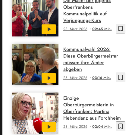
Die Macht der Jugend:
Oberfrankens
Kommunalpolitik auf
Verjüngungs-Kurs
bookmark_border
23. März 2026
02:45 Min.
Kommunalwahl 2026:
Diese Oberbürgermeister
müssen ihre Ämter
abgeben
bookmark_border
23. März 2026
03:16 Min.
Einzige
Oberbürgermeisterin in
Oberfranken: Martina
Hebendanz aus Forchheim
bookmark_border
23. März 2026
02:04 Min.