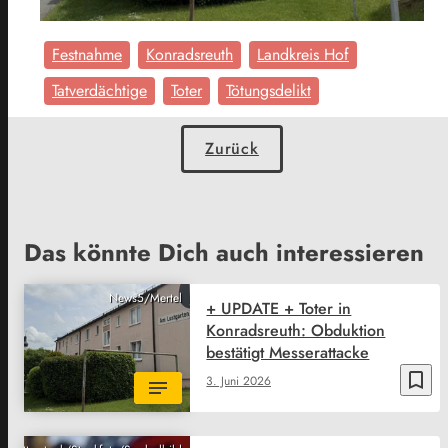
Festnahme
Konradsreuth
Landkreis Hof
Tatverdächtige
Toter
Tötungsdelikt
Zurück
Das könnte Dich auch interessieren
News5/Mertel
+ UPDATE + Toter in
Konradsreuth: Obduktion
bestätigt Messerattacke
bookmark_border
3. Juni 2026