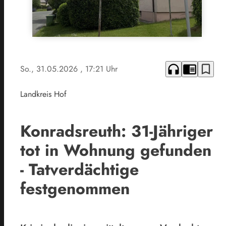
headphones
chrome_reader_mode
bookmark_border
So., 31.05.2026
, 17:21 Uhr
Landkreis Hof
Konradsreuth: 31-Jähriger
tot in Wohnung gefunden
- Tatverdächtige
festgenommen