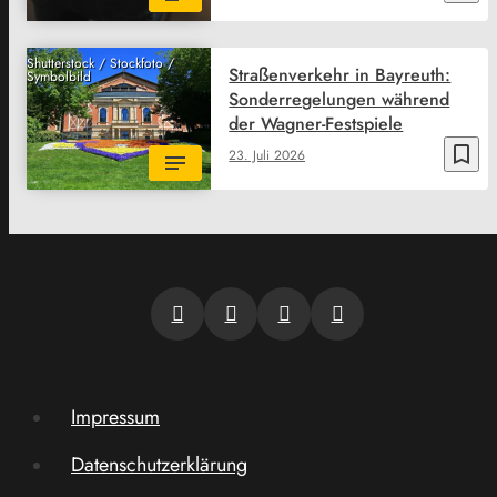
Shutterstock / Stockfoto /
Straßenverkehr in Bayreuth:
Symbolbild
Sonderregelungen während
der Wagner-Festspiele
bookmark_border
23. Juli 2026
Impressum
Datenschutzerklärung