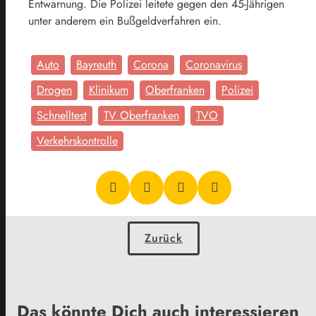
Entwarnung. Die Polizei leitete gegen den 45-Jährigen
unter anderem ein Bußgeldverfahren ein.
Auto
Bayreuth
Corona
Coronavirus
Drogen
Klinikum
Oberfranken
Polizei
Schnelltest
TV Oberfranken
TVO
Verkehrskontrolle
Zurück
Das könnte Dich auch interessieren