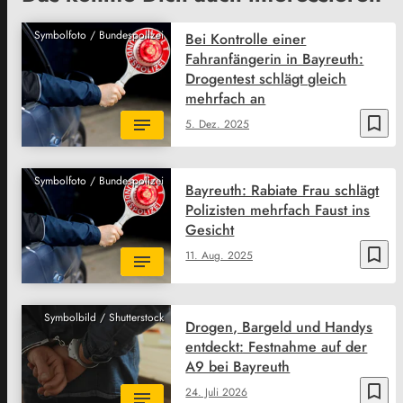
Symbolfoto / Bundespolizei
Bei Kontrolle einer
Fahranfängerin in Bayreuth:
Drogentest schlägt gleich
mehrfach an
bookmark_border
5. Dez. 2025
Symbolfoto / Bundespolizei
Bayreuth: Rabiate Frau schlägt
Polizisten mehrfach Faust ins
Gesicht
bookmark_border
11. Aug. 2025
Symbolbild / Shutterstock
Drogen, Bargeld und Handys
entdeckt: Festnahme auf der
A9 bei Bayreuth
bookmark_border
24. Juli 2026