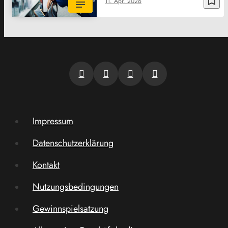
bookmark_border
11. Apr. 2026
Impressum
Datenschutzerklärung
Kontakt
Nutzungsbedingungen
Gewinnspielsatzung