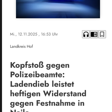
headphones
chrome_reader_mode
bookmark_border
Mi., 12.11.2025
, 16:53 Uhr
Landkreis Hof
Kopfstoß gegen
Polizeibeamte:
Ladendieb leistet
heftigen Widerstand
gegen Festnahme in