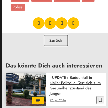
Polizei
Zurück
Das könnte Dich auch interessieren
News5/Fricke
+UPDATE+ Badeunfall in
Naila: Polizei äußert sich zum
Gesundheitszustand des
Jungen
bookmark_border
27. Juli 2026