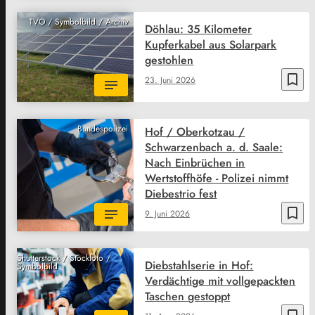
TVO / Symbolbild / Archiv
Döhlau: 35 Kilometer
Kupferkabel aus Solarpark
gestohlen
bookmark_border
23. Juni 2026
Bundespolizei
Hof / Oberkotzau /
Schwarzenbach a. d. Saale:
Nach Einbrüchen in
Wertstoffhöfe - Polizei nimmt
Diebestrio fest
bookmark_border
9. Juni 2026
Shutterstock / Stockfoto /
Diebstahlserie in Hof:
Symbolbild
Verdächtige mit vollgepackten
Taschen gestoppt