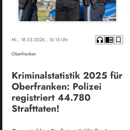
headphones
chrome_reader_mode
bookmark_border
Mi., 18.03.2026
, 16:15 Uhr
Oberfranken
Kriminalstatistik 2025 für
Oberfranken: Polizei
registriert 44.780
Strafttaten!