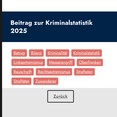
Beitrag zur Kriminalstatistik
2025
Betrug
Bilanz
Kriminalität
Kriminalstatistik
Linksextremismus
Messerangriff
Oberfranken
Rauschgift
Rechtsextremismus
Straftaten
Straftäter
Zuwanderer
Zurück