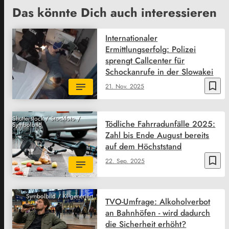
Das könnte Dich auch interessieren
Internationaler
Ermittlungserfolg: Polizei
sprengt Callcenter für
Schockanrufe in der Slowakei
bookmark_border
21. Nov. 2025
Shutterstock / Stockfoto /
Tödliche Fahrradunfälle 2025:
Symbolbild
Zahl bis Ende August bereits
auf dem Höchststand
bookmark_border
22. Sep. 2025
Symbolbild / KI generiert
TVO-Umfrage: Alkoholverbot
an Bahnhöfen - wird dadurch
die Sicherheit erhöht?