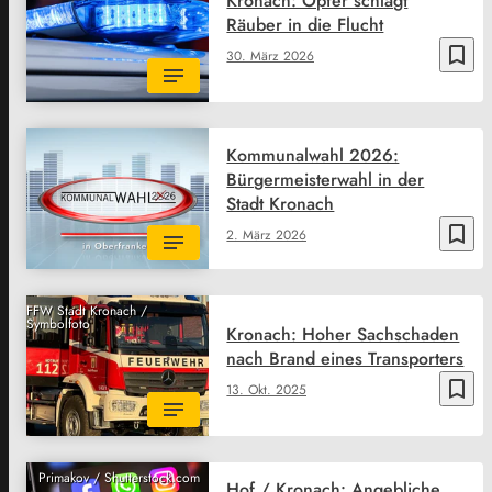
Kronach: Opfer schlägt
Räuber in die Flucht
bookmark_border
30. März 2026
Kommunalwahl 2026:
Bürgermeisterwahl in der
Stadt Kronach
bookmark_border
2. März 2026
FFW Stadt Kronach /
Symbolfoto
Kronach: Hoher Sachschaden
nach Brand eines Transporters
bookmark_border
13. Okt. 2025
Primakov / Shutterstock.com
Hof / Kronach: Angebliche