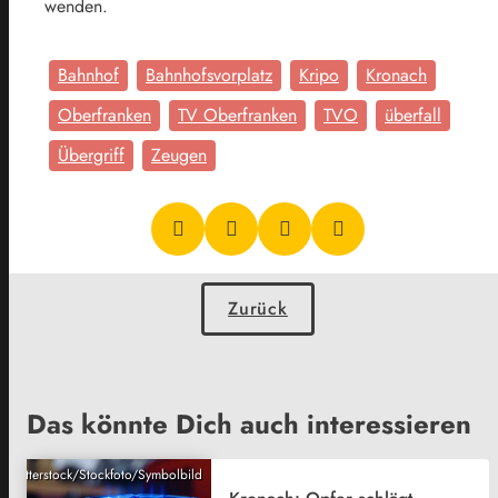
wenden.
Bahnhof
Bahnhofsvorplatz
Kripo
Kronach
Oberfranken
TV Oberfranken
TVO
überfall
Übergriff
Zeugen
Zurück
Das könnte Dich auch interessieren
Shutterstock/Stockfoto/Symbolbild