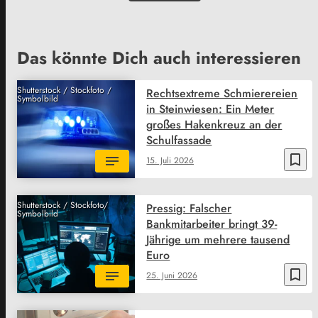
Das könnte Dich auch interessieren
Shutterstock / Stockfoto /
Rechtsextreme Schmierereien
Symbolbild
in Steinwiesen: Ein Meter
großes Hakenkreuz an der
Schulfassade
bookmark_border
15. Juli 2026
Shutterstock / Stockfoto/
Pressig: Falscher
Symbolbild
Bankmitarbeiter bringt 39-
Jährige um mehrere tausend
Euro
bookmark_border
25. Juni 2026