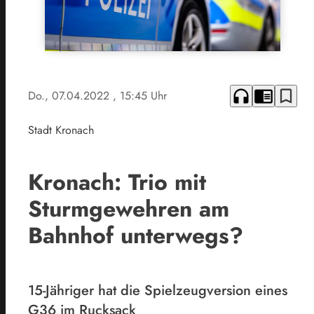
headphones
chrome_reader_mode
bookmark_border
Do., 07.04.2022
, 15:45 Uhr
Stadt Kronach
Kronach: Trio mit
Sturmgewehren am
Bahnhof unterwegs?
15-Jähriger hat die Spielzeugversion eines
G36 im Rucksack