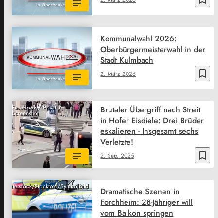
Kommunalwahl 2026:
Oberbürgermeisterwahl in der
Stadt Kulmbach
bookmark_border
2. März 2026
Facebook / Privat /
Brutaler Übergriff nach Streit
Screenshot
in Hofer Eisdiele: Drei Brüder
eskalieren - Insgesamt sechs
Verletzte!
bookmark_border
2. Sep. 2025
Shutterstock/Stockfoto/Symbolbild
Dramatische Szenen in
Forchheim: 28-Jähriger will
vom Balkon springen