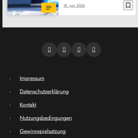
bookmark_border
18. Juni 2026
Impressum
Datenschutzerklärung
Kontakt
Nutzungsbedingungen
Gewinnspielsatzung