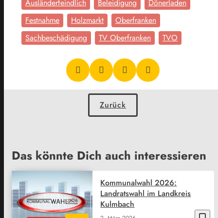
Ausländerfeindlich
Beleidigung
Dönerladen
Festnahme
Holzmarkt
Oberfranken
Sachbeschädigung
TV Oberfranken
TVO
Zurück
Das könnte Dich auch interessieren
Kommunalwahl 2026:
Landratswahl im Landkreis
Kulmbach
bookmark_border
2. März 2026