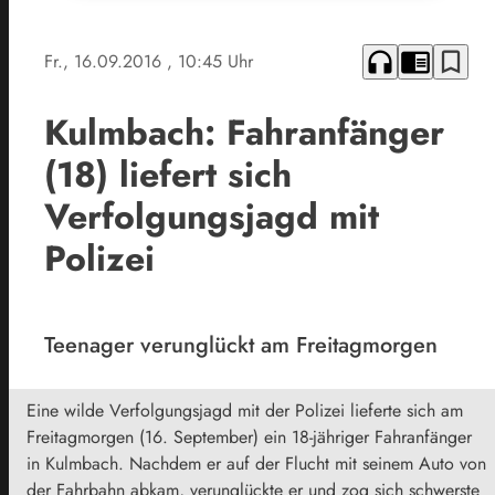
headphones
chrome_reader_mode
bookmark_border
Fr., 16.09.2016
, 10:45 Uhr
Kulmbach: Fahranfänger
(18) liefert sich
Verfolgungsjagd mit
Polizei
Teenager verunglückt am Freitagmorgen
Eine wilde Verfolgungsjagd mit der Polizei lieferte sich am
Freitagmorgen (16. September) ein 18-jähriger Fahranfänger
in Kulmbach. Nachdem er auf der Flucht mit seinem Auto von
der Fahrbahn abkam, verunglückte er und zog sich schwerste