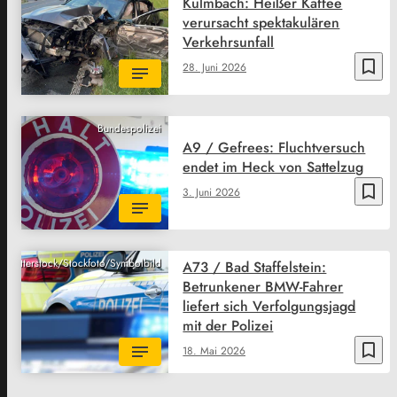
Kulmbach: Heißer Kaffee
verursacht spektakulären
Verkehrsunfall
bookmark_border
28. Juni 2026
Bundespolizei
A9 / Gefrees: Fluchtversuch
endet im Heck von Sattelzug
bookmark_border
3. Juni 2026
Shutterstock/Stockfoto/Symbolbild
A73 / Bad Staffelstein:
Betrunkener BMW-Fahrer
liefert sich Verfolgungsjagd
mit der Polizei
bookmark_border
18. Mai 2026