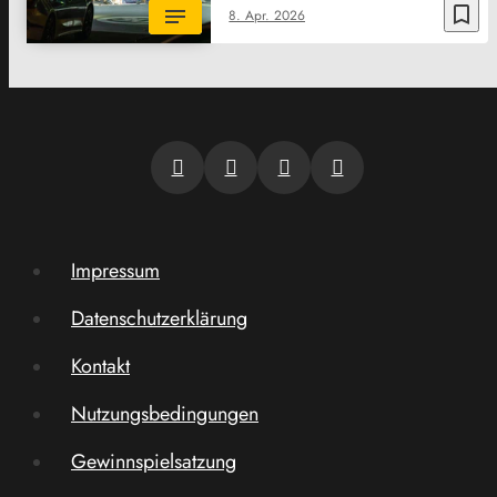
bookmark_border
8. Apr. 2026
Impressum
Datenschutzerklärung
Kontakt
Nutzungsbedingungen
Gewinnspielsatzung