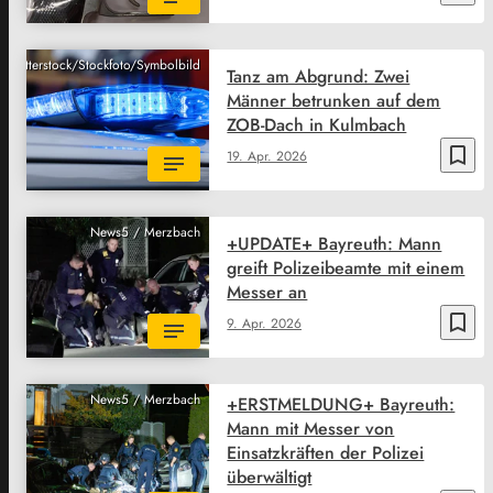
Shutterstock/Stockfoto/Symbolbild
Tanz am Abgrund: Zwei
Männer betrunken auf dem
ZOB-Dach in Kulmbach
bookmark_border
19. Apr. 2026
News5 / Merzbach
+UPDATE+ Bayreuth: Mann
greift Polizeibeamte mit einem
Messer an
bookmark_border
9. Apr. 2026
News5 / Merzbach
+ERSTMELDUNG+ Bayreuth:
Mann mit Messer von
Einsatzkräften der Polizei
überwältigt