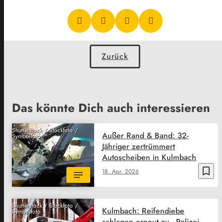
Zurück
Das könnte Dich auch interessieren
Shutterstock / Stockfoto /
Außer Rand & Band: 32-
Symbolfoto
Jähriger zertrümmert
Autoscheiben in Kulmbach
bookmark_border
18. Apr. 2026
Shutterstock / Stockfoto /
Kulmbach: Reifendiebe
Symbolfoto
schlagen erneut zu - Polizei