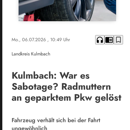
headphones
chrome_reader_mode
bookmark_border
Mo., 06.07.2026
, 10:49 Uhr
Landkreis Kulmbach
Kulmbach: War es
Sabotage? Radmuttern
an geparktem Pkw gelöst
Fahrzeug verhält sich bei der Fahrt
ungewöhnlich