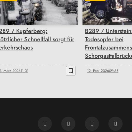
289 / Kupferberg:
B289 / Unterstein
lötzlicher Schnellfall sorgt für
Todesopfer bei
erkehrschaos
Frontalzusammens
Schorgasttalbrück
bookmark_border
1. März 2026
11:01
12. Feb. 2026
09:53