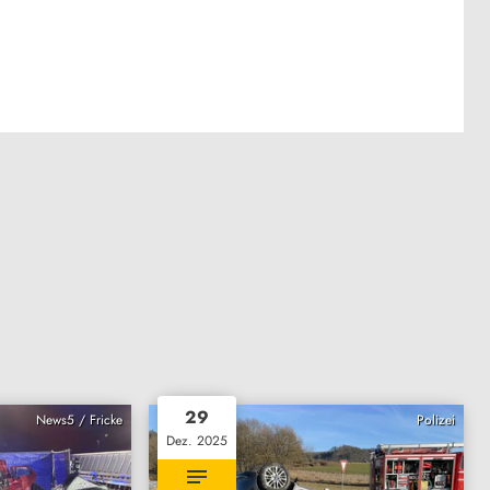
29
News5 / Fricke
Polizei
Dez. 2025