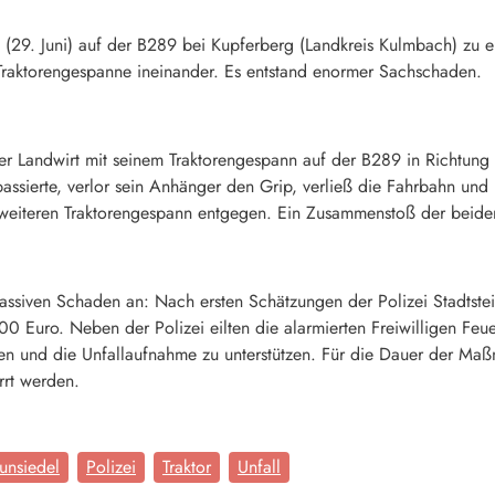
 (29. Juni) auf der B289 bei Kupferberg (Landkreis Kulmbach) zu e
raktorengespanne ineinander. Es entstand enormer Sachschaden.
er Landwirt mit seinem Traktorengespann auf der B289 in Richtung
passierte, verlor sein Anhänger den Grip, verließ die Fahrbahn u
m weiteren Traktorengespann entgegen. Ein Zusammenstoß der beid
massiven Schaden an: Nach ersten Schätzungen der Polizei Stadtste
 Euro. Neben der Polizei eilten die alarmierten Freiwilligen Feue
iten und die Unfallaufnahme zu unterstützen. Für die Dauer der Ma
rrt werden.
unsiedel
Polizei
Traktor
Unfall