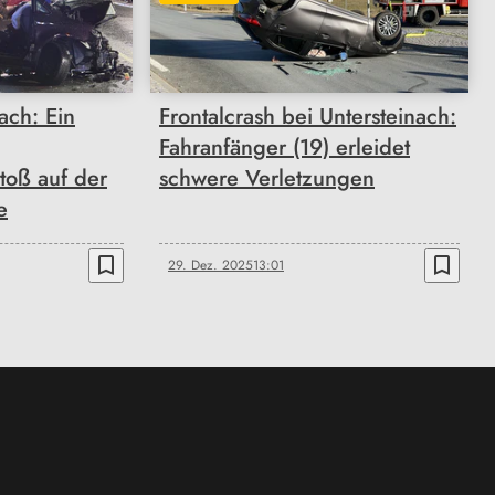
ach: Ein
Frontalcrash bei Untersteinach:
Fahranfänger (19) erleidet
toß auf der
schwere Verletzungen
e
bookmark_border
bookmark_border
29. Dez. 2025
13:01