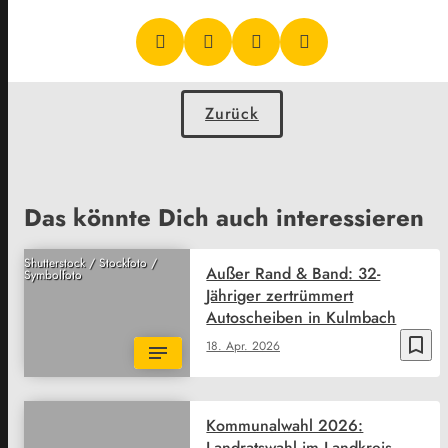
Zurück
Das könnte Dich auch interessieren
Shutterstock / Stockfoto /
Außer Rand & Band: 32-
Symbolfoto
Jähriger zertrümmert
Autoscheiben in Kulmbach
bookmark_border
18. Apr. 2026
Kommunalwahl 2026:
Landratswahl im Landkreis