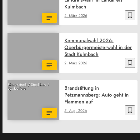
Kulmbach
bookmark_border
2. März 2026
Kommunalwahl 2026:
Oberbürgermeisterwahl in der
Stadt Kulmbach
bookmark_border
2. März 2026
Shutterstock / Stockfoto /
Brandstiftung in
Symbolfoto
Petzmannsberg: Auto geht in
Flammen auf
bookmark_border
5. Aug. 2026