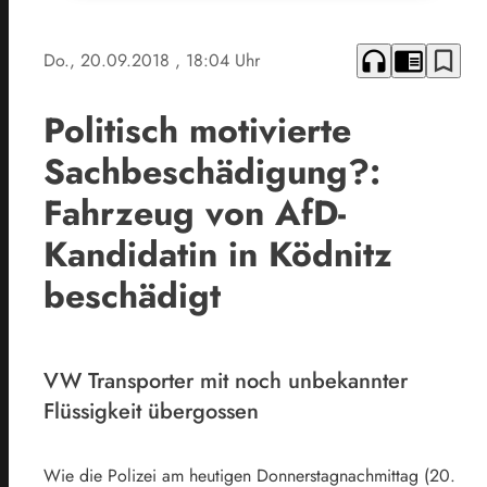
headphones
chrome_reader_mode
bookmark_border
Do., 20.09.2018
, 18:04 Uhr
Politisch motivierte
Sachbeschädigung?:
Fahrzeug von AfD-
Kandidatin in Ködnitz
beschädigt
VW Transporter mit noch unbekannter
Flüssigkeit übergossen
Wie die Polizei am heutigen Donnerstagnachmittag (20.