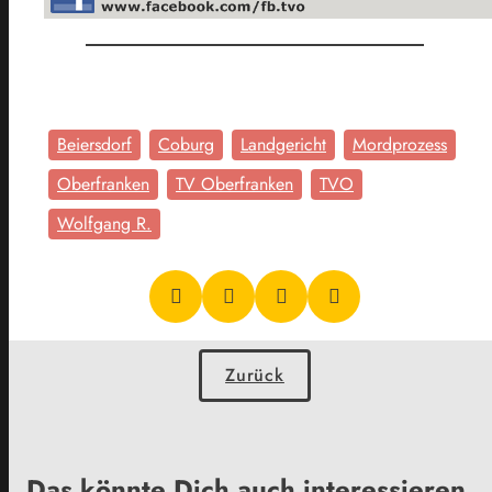
Beiersdorf
Coburg
Landgericht
Mordprozess
Oberfranken
TV Oberfranken
TVO
Wolfgang R.
Zurück
Das könnte Dich auch interessieren