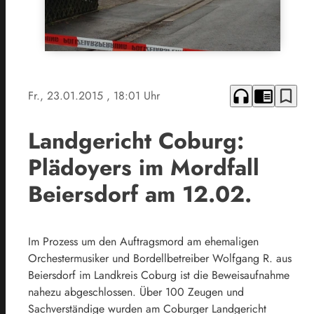
headphones
chrome_reader_mode
bookmark_border
Fr., 23.01.2015
, 18:01 Uhr
Landgericht Coburg:
Plädoyers im Mordfall
Beiersdorf am 12.02.
Im Prozess um den Auftragsmord am ehemaligen
Orchestermusiker und Bordellbetreiber Wolfgang R. aus
Beiersdorf im Landkreis Coburg ist die Beweisaufnahme
nahezu abgeschlossen. Über 100 Zeugen und
Sachverständige wurden am Coburger Landgericht