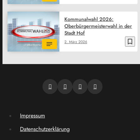
Kommunalwahl 2026:
Oberbürgermeisterwahl in der
Stadt Hof
bookmark_border
2. März 2026
Impressum
Datenschutzerklärung