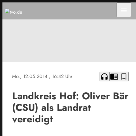
menu
headphones
chrome_reader_mode
bookmark_border
Mo., 12.05.2014
, 16:42 Uhr
Landkreis Hof: Oliver Bär
(CSU) als Landrat
vereidigt