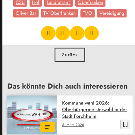
CSU
Hof
Landratsamt
Oberfranken
Oliver Bär
TV Oberfranken
TVO
Vereidigung
Zurück
Das könnte Dich auch interessieren
Kommunalwahl 2026:
Oberbürgermeisterwahl in der
Stadt Forchheim
bookmark_border
3. März 2026