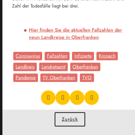
Zahl der Todesfälle liegt bei drei.
Hier finden Sie die aktuellen Fallzahlen der
neun Landkreise in Oberfranken
Coronavirus
Fallzahlen
Infizierte
Kronach
Landkreis
Landratsamt
Oberfranken
Pandemie
TV Oberfranken
TVO
Zurück