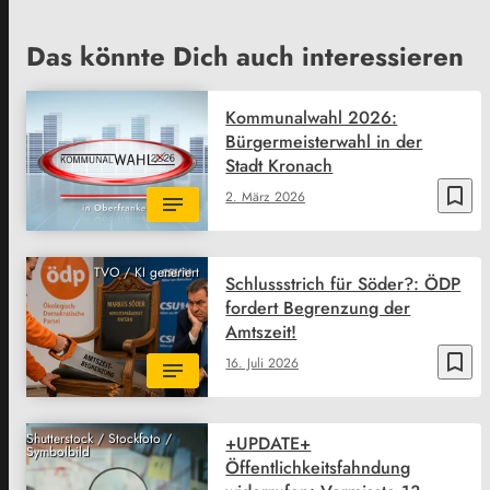
Das könnte Dich auch interessieren
Kommunalwahl 2026:
Bürgermeisterwahl in der
Stadt Kronach
bookmark_border
2. März 2026
TVO / KI generiert
Schlussstrich für Söder?: ÖDP
fordert Begrenzung der
Amtszeit!
bookmark_border
16. Juli 2026
Shutterstock / Stockfoto /
+UPDATE+
Symbolbild
Öffentlichkeitsfahndung