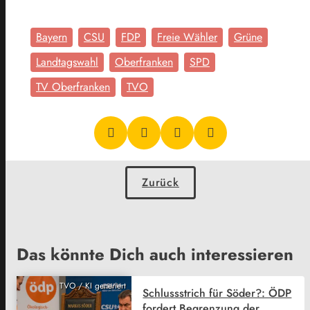
Bayern
CSU
FDP
Freie Wähler
Grüne
Landtagswahl
Oberfranken
SPD
TV Oberfranken
TVO
Zurück
Das könnte Dich auch interessieren
TVO / KI generiert
Schlussstrich für Söder?: ÖDP
fordert Begrenzung der